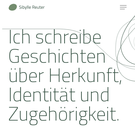
Menu
Skip
to
Close
main
Ich schreibe
Menu
content
Geschichten
über Herkunft,
Identität und
Zugehörigkeit.